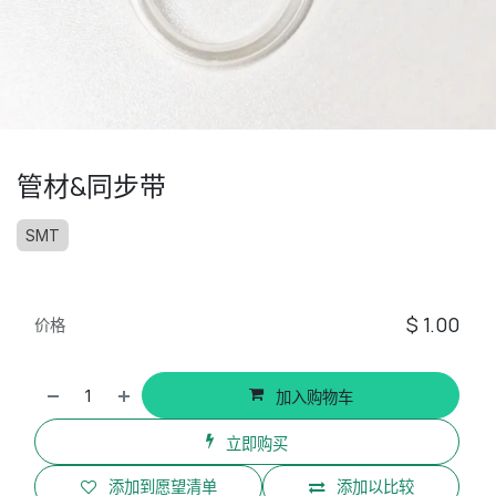
管材&同步带
SMT
$
1.00
价格
加入购物车
立即购买
添加到愿望清单
添加以比较